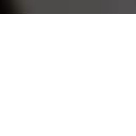
Помогайте студентам
вместе
с РосдипломИНФО