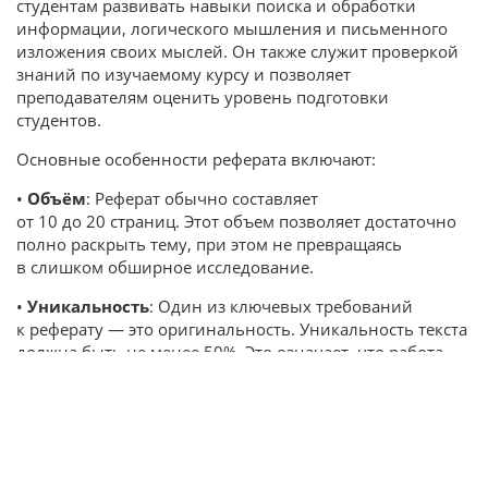
студентам развивать навыки поиска и обработки
информации, логического мышления и письменного
изложения своих мыслей. Он также служит проверкой
знаний по изучаемому курсу и позволяет
преподавателям оценить уровень подготовки
студентов.
Основные особенности реферата включают:
•
Объём
: Реферат обычно составляет
от 10 до 20 страниц. Этот объем позволяет достаточно
полно раскрыть тему, при этом не превращаясь
в слишком обширное исследование.
•
Уникальность
: Один из ключевых требований
к реферату — это оригинальность. Уникальность текста
должна быть не менее 50%. Это означает, что работа
должна быть написана самостоятельно,
с использованием первоисточников и оригинальных
формулировок, а не просто скопирована из других
работ.
•
Оформление по ГОСТ
: Важно, чтобы реферат был