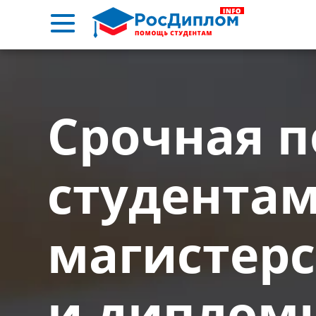
Срочная 
студентам
магистер
и диплом