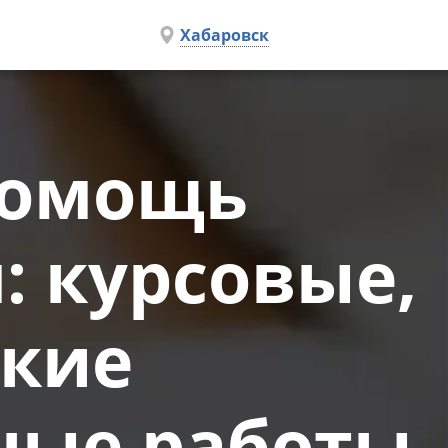
Хабаровск
помощь
: курсовые,
ские
ные работы