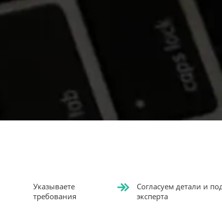
Указываете
Согласуем детали и п
требования
эксперта