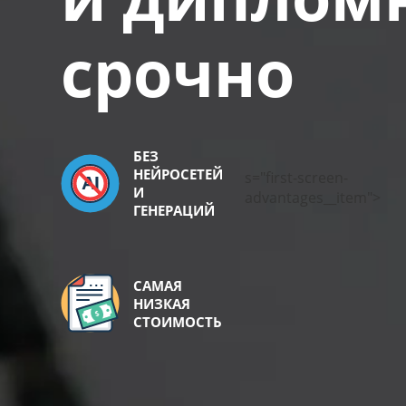
срочно
БЕЗ
НЕЙРОСЕТЕЙ
s="first-screen-
И
advantages__item">
ГЕНЕРАЦИЙ
САМАЯ
НИЗКАЯ
СТОИМОСТЬ