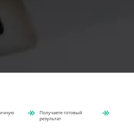
ичную
Получаете готовый
результат